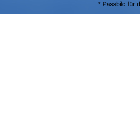
* Passbild für 
* Anerkennung
* Optional: Ein
Die Aufnahme e
Ansprechpartne
1. Vorsitzend
Mail Schatzme