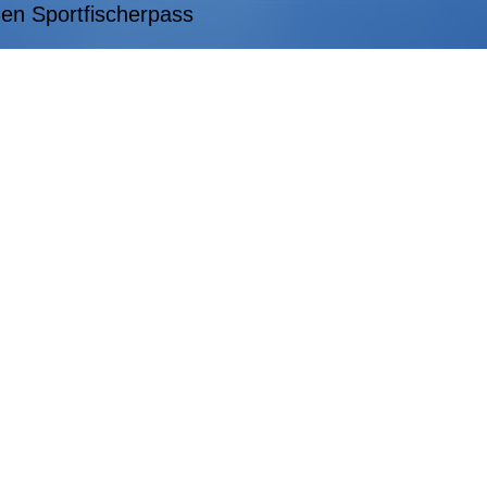
den Sportfischerpass
 der Vereinssatzung des ASV Schermbeck
verständniserklärung für die Veröffentlichung von 
rfolgt nach Prüfung der Unterlagen und einem pe
r bei Neuaufnahme
er Markus Grell E-Mail: 1.Vorsitzener@asv-schermbeck.de
T
ister: schatzmeister@asv-schermbeck.de