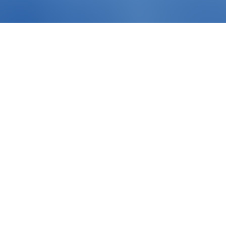
Bildern (Internet/Facebook)
rsönlichen Kennenlernen.
el.: 0155 65708186 gerne über WhatsApp E-